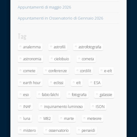
Appuntamenti di maggio 2026
Appuntamenti in Osservatorio di Gennaio 2026
Tag
analemma
astrofili
astrofotografia
astronomia
cielobuio
cometa
comete
conferenze
cordilit
e-elt
earth hour
eclissi
elt
ESA
eso
fabio falchi
fotografia
galassie
INAF
inquinamento luminoso
ISON
luna
M82
marte
meteore
mistero
osservatorio
perseidi