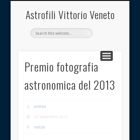
INQUINAMENTO LUMINOSO
OSSERVATORIO
ASSOCIAZIONE
DOCUMENTI
CONTATTI
LINK UTILI
IMMAGINI
HOME
Astrofili Vittorio Veneto
Premio fotografia
astronomica del 2013
andrea
24 Settembre 2013
notizia