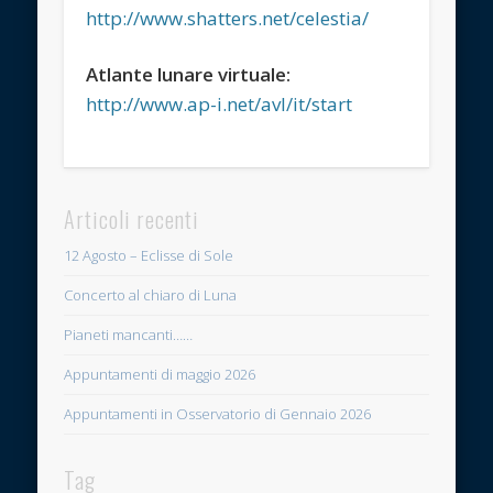
http://www.shatters.net/celestia/
Atlante lunare virtuale:
http://www.ap-i.net/avl/it/start
Articoli recenti
12 Agosto – Eclisse di Sole
Concerto al chiaro di Luna
Pianeti mancanti……
Appuntamenti di maggio 2026
Appuntamenti in Osservatorio di Gennaio 2026
Tag