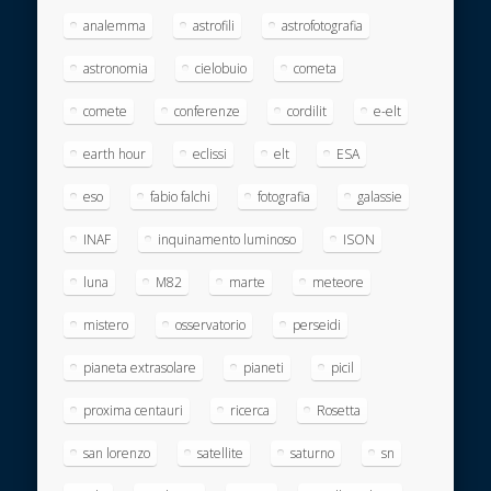
analemma
astrofili
astrofotografia
astronomia
cielobuio
cometa
comete
conferenze
cordilit
e-elt
earth hour
eclissi
elt
ESA
eso
fabio falchi
fotografia
galassie
INAF
inquinamento luminoso
ISON
luna
M82
marte
meteore
mistero
osservatorio
perseidi
pianeta extrasolare
pianeti
picil
proxima centauri
ricerca
Rosetta
san lorenzo
satellite
saturno
sn