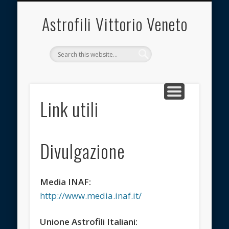
INQUINAMENTO LUMINOSO
OSSERVATORIO
ASSOCIAZIONE
DOCUMENTI
CONTATTI
LINK UTILI
IMMAGINI
HOME
Astrofili Vittorio Veneto
Link utili
Divulgazione
Media INAF:
http://www.media.inaf.it/
Unione Astrofili Italiani: