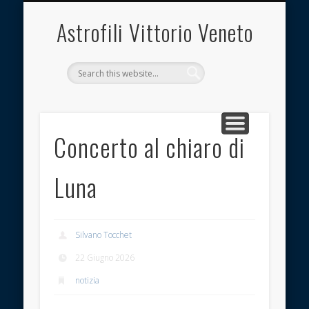
INQUINAMENTO LUMINOSO
OSSERVATORIO
ASSOCIAZIONE
DOCUMENTI
CONTATTI
LINK UTILI
IMMAGINI
HOME
Astrofili Vittorio Veneto
Concerto al chiaro di
Luna
Silvano Tocchet
22 Giugno 2026
notizia