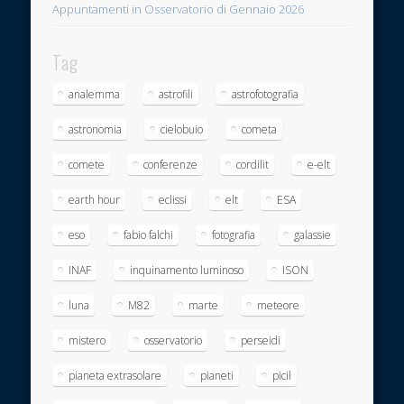
Appuntamenti in Osservatorio di Gennaio 2026
Tag
analemma
astrofili
astrofotografia
astronomia
cielobuio
cometa
comete
conferenze
cordilit
e-elt
earth hour
eclissi
elt
ESA
eso
fabio falchi
fotografia
galassie
INAF
inquinamento luminoso
ISON
luna
M82
marte
meteore
mistero
osservatorio
perseidi
pianeta extrasolare
pianeti
picil