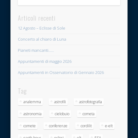
Articoli recenti
12 Agosto – Eclisse di Sole
Concerto al chiaro di Luna
Pianeti mancanti……
Appuntamenti di maggio 2026
Appuntamenti in Osservatorio di Gennaio 2026
Tag
analemma
astrofili
astrofotografia
astronomia
cielobuio
cometa
comete
conferenze
cordilit
e-elt
earth hour
eclissi
elt
ESA