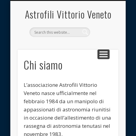
INQUINAMENTO LUMINOSO
OSSERVATORIO
ASSOCIAZIONE
DOCUMENTI
CONTATTI
LINK UTILI
IMMAGINI
HOME
Astrofili Vittorio Veneto
Chi siamo
L’associazione Astrofili Vittorio
Veneto nasce ufficialmente nel
febbraio 1984 da un manipolo di
appassionati di astronomia riunitisi
in occasione dell’allestimento di una
rassegna di astronomia tenutasi nel
novembre 1983.