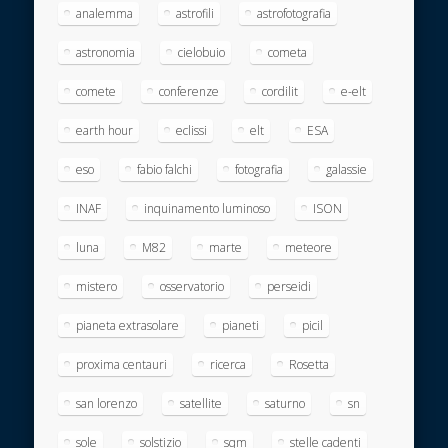
analemma
astrofili
astrofotografia
astronomia
cielobuio
cometa
comete
conferenze
cordilit
e-elt
earth hour
eclissi
elt
ESA
eso
fabio falchi
fotografia
galassie
INAF
inquinamento luminoso
ISON
luna
M82
marte
meteore
mistero
osservatorio
perseidi
pianeta extrasolare
pianeti
picil
proxima centauri
ricerca
Rosetta
san lorenzo
satellite
saturno
sn
sole
solstizio
sqm
stelle cadenti