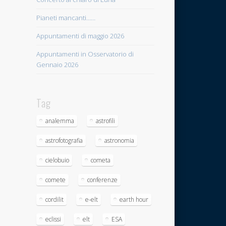
Pianeti mancanti……
Appuntamenti di maggio 2026
Appuntamenti in Osservatorio di
Gennaio 2026
Tag
analemma
astrofili
astrofotografia
astronomia
cielobuio
cometa
comete
conferenze
cordilit
e-elt
earth hour
eclissi
elt
ESA