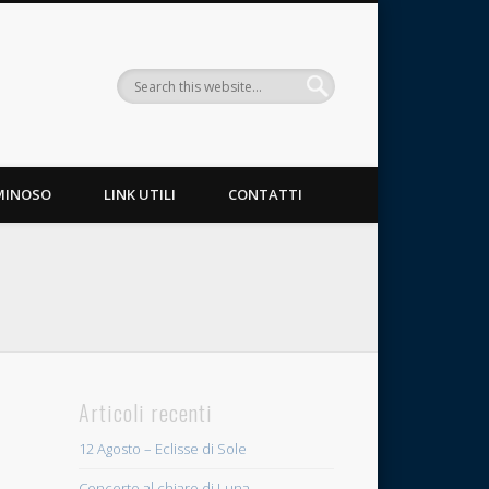
MINOSO
LINK UTILI
CONTATTI
Articoli recenti
12 Agosto – Eclisse di Sole
Concerto al chiaro di Luna