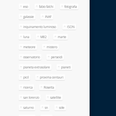
eso
fabio falchi
fotografia
galassie
INAF
inquinamento luminoso
ISON
luna
M82
marte
meteore
mistero
osservatorio
perseidi
pianeta extrasolare
pianeti
picil
proxima centauri
ricerca
Rosetta
san lorenzo
satellite
saturno
sn
sole