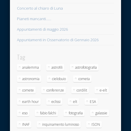
Concerto al chiaro di Luna
Pianeti mancanti……
Appuntamenti di maggio 2026
Appuntamenti in Osservatorio di Gennaio 2026
Tag
analemma
astrofili
astrofotografia
astronomia
cielobuio
cometa
comete
conferenze
cordilit
e-elt
earth hour
eclissi
elt
ESA
eso
fabio falchi
fotografia
galassie
INAF
inquinamento luminoso
ISON