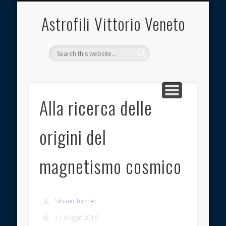
INQUINAMENTO LUMINOSO
OSSERVATORIO
ASSOCIAZIONE
DOCUMENTI
CONTATTI
LINK UTILI
IMMAGINI
HOME
Astrofili Vittorio Veneto
Alla ricerca delle
origini del
magnetismo cosmico
Silvano Tocchet
11 Maggio 2016