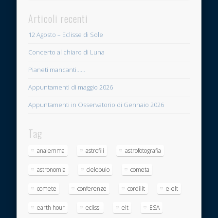
Articoli recenti
12 Agosto – Eclisse di Sole
Concerto al chiaro di Luna
Pianeti mancanti……
Appuntamenti di maggio 2026
Appuntamenti in Osservatorio di Gennaio 2026
Tag
analemma
astrofili
astrofotografia
astronomia
cielobuio
cometa
comete
conferenze
cordilit
e-elt
earth hour
eclissi
elt
ESA