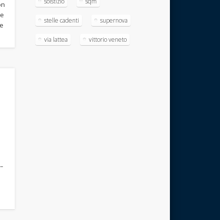
solstizio
sqm
on
ge
stelle cadenti
supernova
 e
via lattea
vittorio veneto
 –