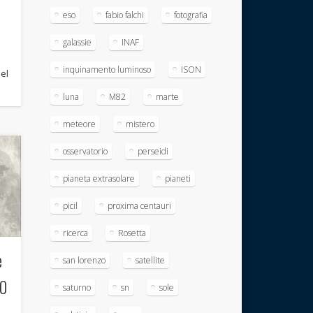
eso
fabio falchi
fotografia
galassie
INAF
a
inquinamento luminoso
ISON
del
luna
M82
marte
meteore
mistero
osservatorio
perseidi
pianeta extrasolare
pianeti
picil
proxima centauri
ricerca
Rosetta
e
san lorenzo
satellite
20
saturno
sn
sole