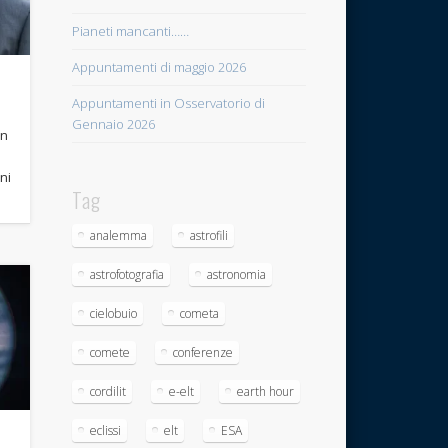
Pianeti mancanti……
Appuntamenti di maggio 2026
o
Appuntamenti in Osservatorio di
Gennaio 2026
un
ni
Tag
analemma
astrofili
astrofotografia
astronomia
cielobuio
cometa
comete
conferenze
cordilit
e-elt
earth hour
eclissi
elt
ESA
I