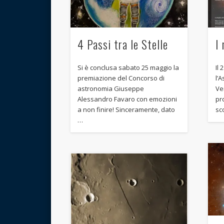
4 Passi tra le Stelle
I
Si è conclusa sabato 25 maggio la
Il
premiazione del Concorso di
l’A
astronomia Giuseppe
Ve
Alessandro Favaro con emozioni
pro
a non finire! Sinceramente, dato
sc
…