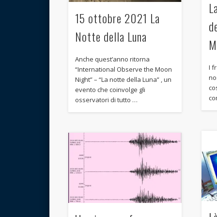
La
15 ottobre 2021 La
d
Notte della Luna
M
Anche quest’anno ritorna
I f
“International Observe the Moon
no
Night” – “La notte della Luna” , un
cos
evento che coinvolge gli
co
osservatori di tutto …
L