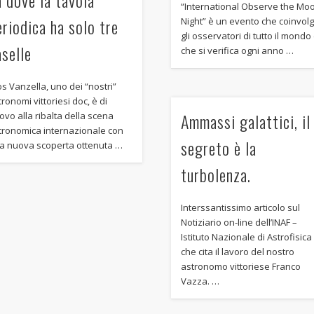
“International Observe the Mo
eriodica ha solo tre
Night” è un evento che coinvol
gli osservatori di tutto il mondo
aselle
che si verifica ogni anno …
os Vanzella, uno dei “nostri”
ronomi vittoriesi doc, è di
Ammassi galattici, il
ovo alla ribalta della scena
tronomica internazionale con
segreto è la
a nuova scoperta ottenuta …
turbolenza.
Interssantissimo articolo sul
Notiziario on-line dell’INAF –
Istituto Nazionale di Astrofisica
che cita il lavoro del nostro
astronomo vittoriese Franco
Vazza. …