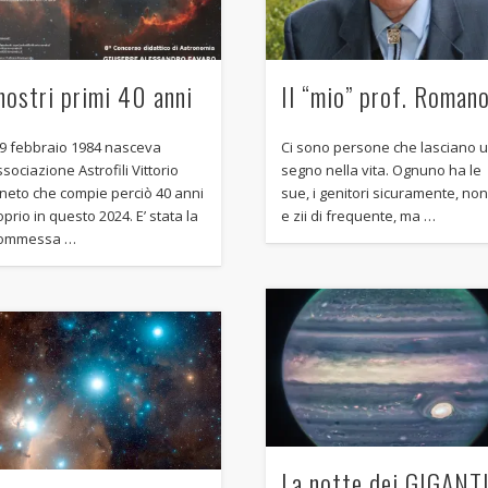
 nostri primi 40 anni
Il “mio” prof. Roman
 29 febbraio 1984 nasceva
Ci sono persone che lasciano 
ssociazione Astrofili Vittorio
segno nella vita. Ognuno ha le
neto che compie perciò 40 anni
sue, i genitori sicuramente, non
prio in questo 2024. E’ stata la
e zii di frequente, ma …
ommessa …
La notte dei GIGANT