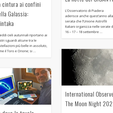
 cintura ai confini
L’Osservatorio di Piadera
ella Galassia:
aderisce anche quest’anno all
intaka
serata che l’Unione Astrofili
Italiani organizza nelle serate 
16 – 17 – 18 settembre …
reddi cieli autunnali riportano ai
stri sguardi alcune tra le
tellazioni più belle in assoluto,
me il Toro e Orione; si …
International Observ
The Moon Night 20
à dove la tavola