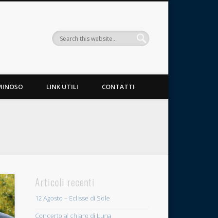
MINOSO
LINK UTILI
CONTATTI
Articoli recenti
12 Agosto – Eclisse di Sole
Concerto al chiaro di Luna